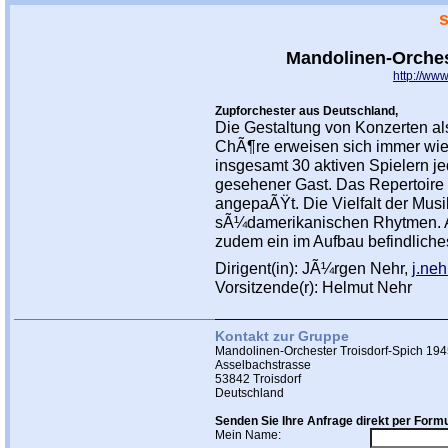
Mandolinen-Orchest
http://ww
Zupforchester aus Deutschland,
Die Gestaltung von Konzerten al
ChÃ¶re erweisen sich immer wie
insgesamt 30 aktiven Spielern jed
gesehener Gast. Das Repertoire 
angepaÃŸt. Die Vielfalt der Musi
sÃ¼damerikanischen Rhytmen. Au
zudem ein im Aufbau befindliche
Dirigent(in): JÃ¼rgen Nehr,
j.ne
Vorsitzende(r): Helmut Nehr
Kontakt zur Gruppe
Mandolinen-Orchester Troisdorf-Spich 194
Asselbachstrasse
53842 Troisdorf
Deutschland
Senden Sie Ihre Anfrage direkt per Formu
Mein Name: