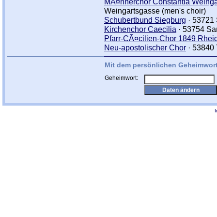
MÃ¤nnerchor Constantia Weingar
Weingartsgasse (men's choir)
Schubertbund Siegburg
· 53721 
Kirchenchor Caecilia
· 53754 San
Pfarr-CÃ¤cilien-Chor 1849 Rheid
Neu-apostolischer Chor
· 53840 T
Mit dem persönlichen Geheimwort
Geheimwort: